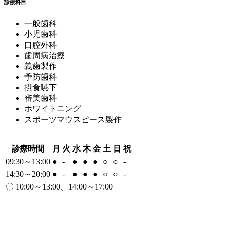
診療科目
一般歯科
小児歯科
口腔外科
歯周病治療
義歯製作
予防歯科
摂食嚥下
審美歯科
ホワイトニング
スポーツマウスピース製作
診療時間
月
火
水
木
金
土
日
祝
09:30～13:00
●
-
●
●
●
○
○
-
14:30～20:00
●
-
●
●
●
○
○
-
〇 10:00～13:00、14:00～17:00