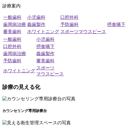
診療案内
一般歯科
小児歯科
口腔外科
歯周病治療
義歯製作
予防歯科
摂食嚥下
審美歯科
ホワイトニング
スポーツマウスピース
一般歯科
小児歯科
口腔外科
摂食嚥下
歯周病治療
義歯製作
予防歯科
審美歯科
スポーツ
ホワイトニング
マウスピース
診療の
見える
化
カウンセリング専用診療台